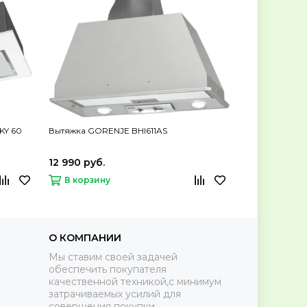
KY 60
Вытяжка GORENJE BHI611AS
Вытяжка MAUN
чёрный
12 990 руб.
12 990 руб.
В корзину
В корзину
О КОМПАНИИ
Мы ставим своей задачей
обеспечить покупателя
качественной техникой,с минимум
затрачиваемых усилий для
совершения покупки.