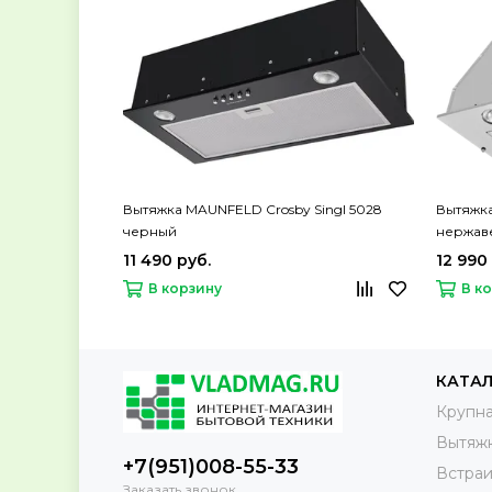
Вытяжка MAUNFELD Crosby Singl 5028
Вытяжк
черный
нержав
11 490 руб.
12 990
В корзину
В к
КАТА
Крупна
Вытяж
+7(951)008-55-33
Встраи
Заказать звонок