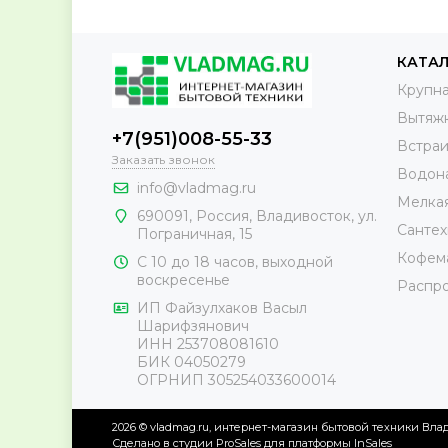
КАТА
Крупна
Вытяж
+7(951)008-55-33
Встраи
Заказать звонок
Водон
info@vladmag.ru
Мелкая
690091,
Россия
, Владивосток,
ул.
Сантех
Пограничная, 15
Кофема
С 10 до 18 часов, выходной
воскресенье
Распр
ИП Файзулхаков Васыл
Шарифзянович
ИНН 253708081610
БИК 04050279
ОГРНИП 305254033600014
2026 © vladmag.ru, интернет-магазин бытовой техники Вла
Сделано в студии
ProSales
для платформы
InSales