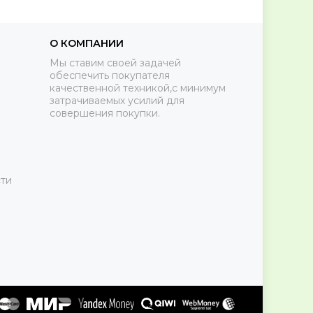
О КОМПАНИИ
Мы ставим своей задачей
обеспечить покупателя
качественной техникой,с минимум
затрачиваемых усилий для
совершения покупки.
ти