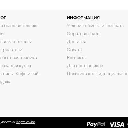
ЛОГ
ИНФОРМАЦИЯ
я бытовая техника
Условия обмена и возврата
ки
Обратная связь
ваемая техника
Доставка
агреватели
Оплата
 бытовая техника
Контакты
ника для кухни
Для поставщиков
шины. Кофе и чай.
Политика конфиденциальнос
одажа
дивостока.
Карта сайта