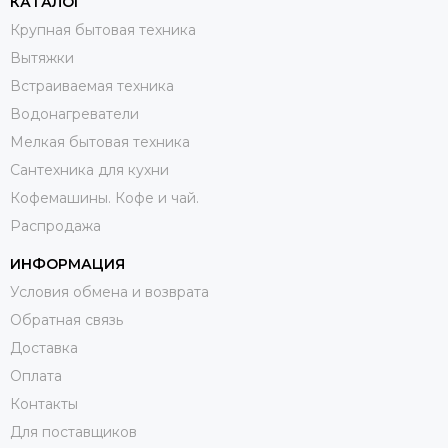
КАТАЛОГ
Крупная бытовая техника
Вытяжки
Встраиваемая техника
Водонагреватели
Мелкая бытовая техника
Сантехника для кухни
Кофемашины. Кофе и чай.
Распродажа
ИНФОРМАЦИЯ
Условия обмена и возврата
Обратная связь
Доставка
Оплата
Контакты
Для поставщиков