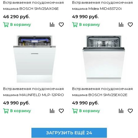
Встраиваемая посудомоечная
Встраиваемая посудомоечная
машина BOSCH SMV25AX06E
машина Midea MID45S720i
46 290 руб.
49 990 руб.
В корзину
В корзину
Встраиваемая посудомоечная
Встраиваемая посудомоечная
машина MAUNFELD MLP-12PRO
машина BOSCH SMV25EX02E
49 990 руб.
49 990 руб.
В корзину
В корзину
ЗАГРУЗИТЬ ЕЩЁ 24