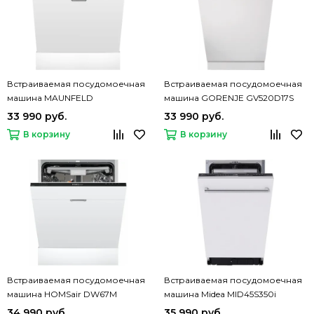
Встраиваемая посудомоечная
Встраиваемая посудомоечная
машина MAUNFELD
машина GORENJE GV520D17S
MLP6242G02 Light Beam
33 990 руб.
33 990 руб.
В корзину
В корзину
Встраиваемая посудомоечная
Встраиваемая посудомоечная
машина HOMSair DW67M
машина Midea MID45S350i
34 990 руб.
35 990 руб.