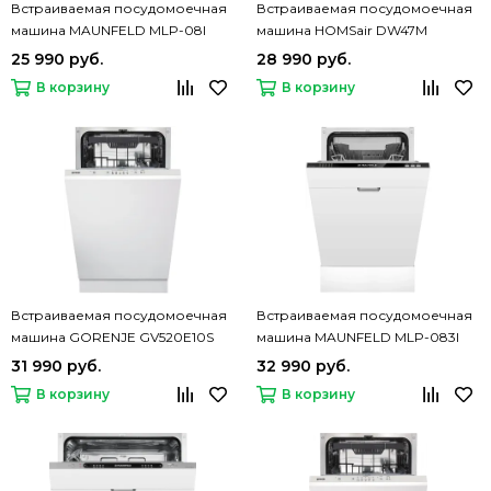
Встраиваемая посудомоечная
Встраиваемая посудомоечная
машина MAUNFELD MLP-08I
машина HOMSair DW47M
25 990 руб.
28 990 руб.
В корзину
В корзину
Встраиваемая посудомоечная
Встраиваемая посудомоечная
машина GORENJE GV520E10S
машина MAUNFELD MLP-083I
31 990 руб.
32 990 руб.
В корзину
В корзину