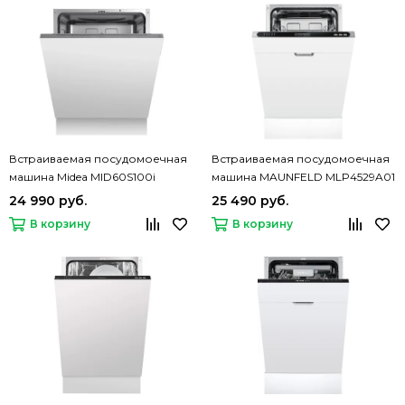
Встраиваемая посудомоечная
Встраиваемая посудомоечная
машина Midea MID60S100i
машина MAUNFELD MLP4529A01
Light Beam
24 990 руб.
25 490 руб.
В корзину
В корзину