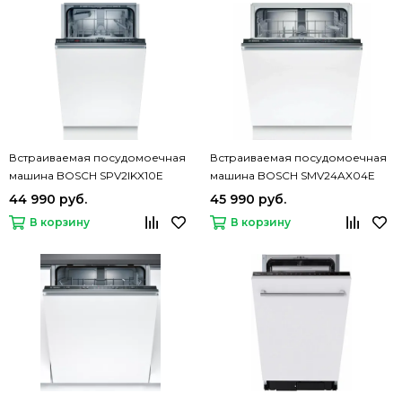
Встраиваемая посудомоечная
Встраиваемая посудомоечная
машина BOSCH SPV2IKX10E
машина BOSCH SMV24AX04E
44 990 руб.
45 990 руб.
В корзину
В корзину