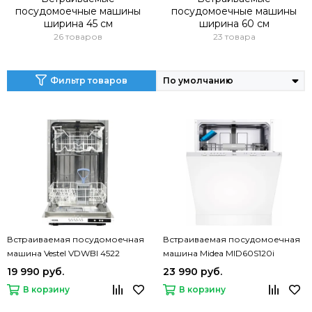
посудомоечные машины
посудомоечные машины
ширина 45 см
ширина 60 см
26 товаров
23 товара
Фильтр товаров
Встраиваемая посудомоечная
Встраиваемая посудомоечная
машина Vestel VDWBI 4522
машина Midea MID60S120i
19 990 руб.
23 990 руб.
В корзину
В корзину