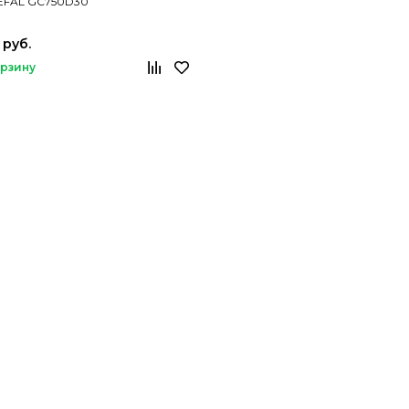
TEFAL GC750D30
 руб.
орзину