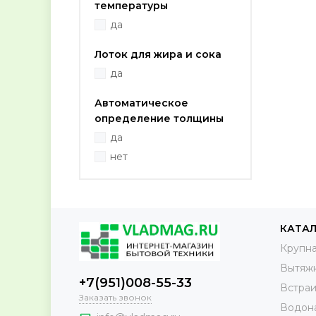
температуры
да
Лоток для жира и сока
да
Автоматическое
определение толщины
да
нет
КАТА
Крупна
Вытяж
+7(951)008-55-33
Встраи
Заказать звонок
Водон