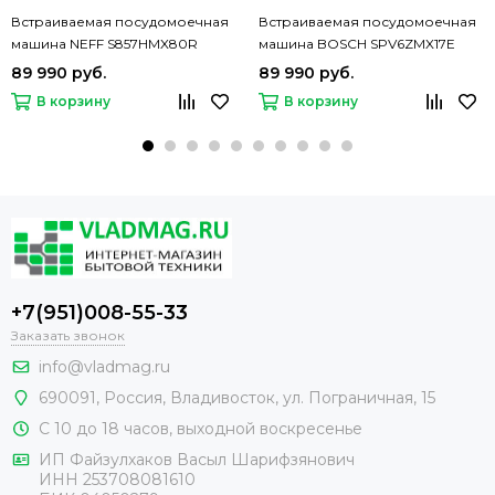
Встраиваемая посудомоечная
Встраиваемая посудомоечная
машина NEFF S857HMX80R
машина BOSCH SPV6ZMX17E
89 990 руб.
89 990 руб.
В корзину
В корзину
+7(951)008-55-33
Заказать звонок
info@vladmag.ru
690091,
Россия
, Владивосток,
ул. Пограничная, 15
С 10 до 18 часов, выходной воскресенье
ИП Файзулхаков Васыл Шарифзянович
ИНН 253708081610