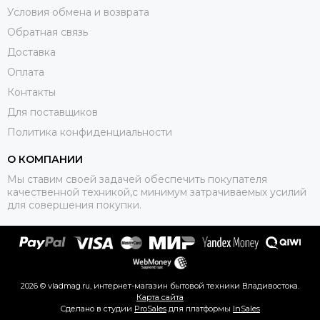
Условия обмена и возврата
Обратная связь
Доставка
Оплата
Контакты
Для поставщиков
Политика конфиденциальности
О КОМПАНИИ
Мы ставим своей задачей обеспечить покупателя
качественной техникой,с минимум затрачиваемых усилий
для совершения покупки.
2026 © vladmag.ru, интернет-магазин бытовой техники Владивостока.
Карта сайта
Сделано в студии
ProSales
для платформы
InSales