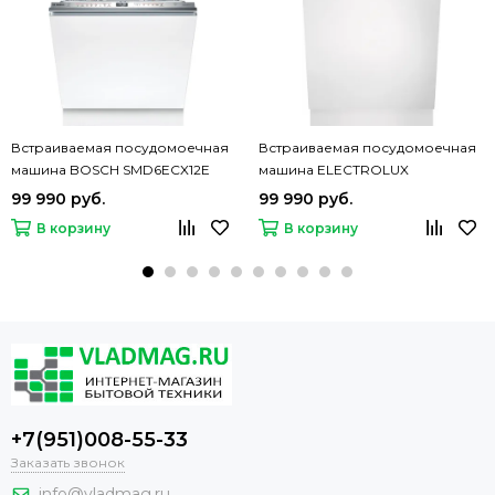
Встраиваемая посудомоечная
Встраиваемая посудомоечная
машина BOSCH SMD6ECX12E
машина ELECTROLUX
EEC67310L
99 990 руб.
99 990 руб.
В корзину
В корзину
+7(951)008-55-33
Заказать звонок
info@vladmag.ru