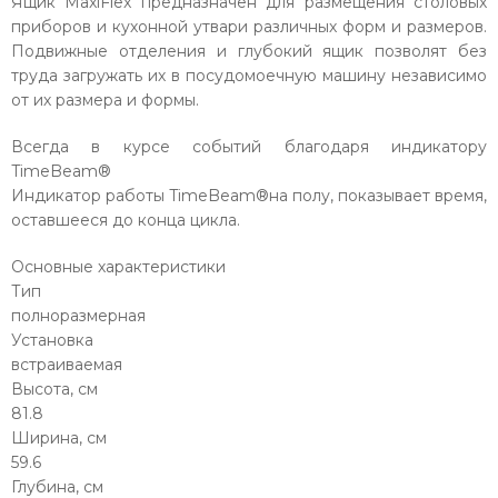
Ящик MaxiFlex предназначен для размещения столовых
приборов и кухонной утвари различных форм и размеров.
Подвижные отделения и глубокий ящик позволят без
труда загружать их в посудомоечную машину независимо
от их размера и формы.
Всегда в курсе событий благодаря индикатору
TimeBeam®
Индикатор работы TimeBeam®на полу, показывает время,
оставшееся до конца цикла.
Основные характеристики
Тип
полноразмерная
Установка
встраиваемая
Высота, см
81.8
Ширина, см
59.6
Глубина, см