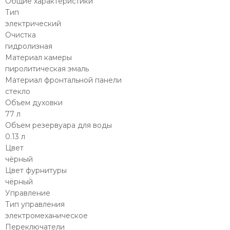
Общие характеристики
Тип
электрический
Очистка
гидролизная
Материал камеры
пиролитическая эмаль
Материал фронтальной панели
стекло
Объем духовки
77 л
Объем резервуара для воды
0.13 л
Цвет
чёрный
Цвет фурнитуры
чёрный
Управление
Тип управления
электромеханическое
Переключатели