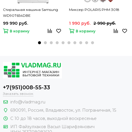
Стиральная машина Samsung
Миксер POLARIS PHM 3018
WD90T654DBE
99 990 руб.
1 990 руб.
2 990 руб.
В корзину
В корзину
+7(951)008-55-33
Заказать звонок
info@vladmag.ru
690091,
Россия
, Владивосток,
ул. Пограничная, 15
С 10 до 18 часов, выходной воскресенье
ИП Файзулхаков Васыл Шарифзянович
ИНН 253708081610