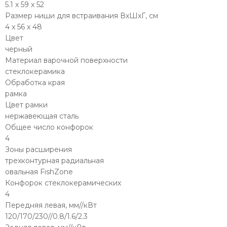
5.1 х 59 х 52
Размер ниши для встраивания ВхШхГ, см
4 x 56 x 48
Цвет
черный
Материал варочной поверхности
стеклокерамика
Обработка края
рамка
Цвет рамки
нержавеющая сталь
Общее число конфорок
4
Зоны расширения
трехконтурная радиальная
овальная FishZone
Конфорок стеклокерамических
4
Передняя левая, мм//кВт
120/170/230//0.8/1.6/2.3