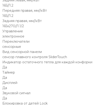
Задняя левая, мм//кВт
165//1.2
Передняя правая, мм//кВт
165//1.2
Задняя правая, мм//кВт
165х270//1.1/2
Управление
электронное
Переключатели
сенсорные
Вид сенсорной панели
сенсор плавного контроля SliderTouch
Индикатор остаточного тепла для каждой конфорки
Да
Таймер
Да
Дисплей
Да
Звуковой сигнал
Да
Блокировка от детей Lock