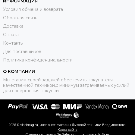
ИНФОРМАЦИЯ
Условия обмена и возврата
Обратная связь
Доставка
Оплата
Контакты
Для поставщиков
Политика конфиденциальности
О КОМПАНИИ
Мы ставим своей задачей обеспечить покупателя
качественной техникой,с минимум затрачиваемых усилий
для совершения покупки.
2026 © vladmag.ru, интернет-магазин бытовой техники Владивостока.
Карта сайта
Сделано в студии
ProSales
для платформы
InSales