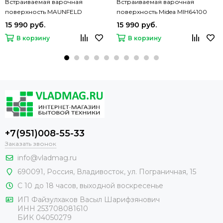
Встраиваемая варочная
Встраиваемая варочная
поверхность MAUNFELD
поверхность Midea MIH64100
CVCE453BDBK
15 990 руб.
15 990 руб.
В корзину
В корзину
+7(951)008-55-33
Заказать звонок
info@vladmag.ru
690091,
Россия
, Владивосток,
ул. Пограничная, 15
С 10 до 18 часов, выходной воскресенье
ИП Файзулхаков Васыл Шарифзянович
ИНН 253708081610
БИК 04050279