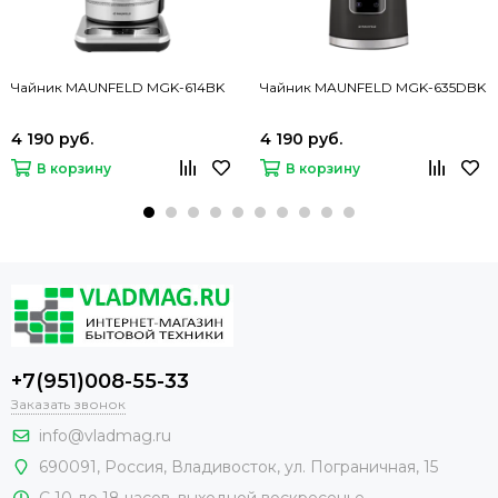
Чайник MAUNFELD MGK-614BK
Чайник MAUNFELD MGK-635DBK
4 190 руб.
4 190 руб.
В корзину
В корзину
+7(951)008-55-33
Заказать звонок
info@vladmag.ru
690091,
Россия
, Владивосток,
ул. Пограничная, 15
С 10 до 18 часов, выходной воскресенье