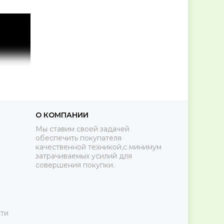
О КОМПАНИИ
Мы ставим своей задачей
обеспечить покупателя
качественной техникой,с минимум
затрачиваемых усилий для
совершения покупки.
ти