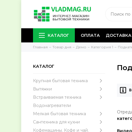
КАТАЛОГ
ОПЛАТА
ДОСТАВКА
Главная
Товар дня
Демо
Категория 1
Подкат
Под
КАТАЛОГ
Крупная бытовая техника
Вытяжки
В
Встраиваемая техника
Водонагреватели
Отреда
Мелкая бытовая техника
катег
Сантехника для кухни
Кофемашины. Кофе и чай.
Видео