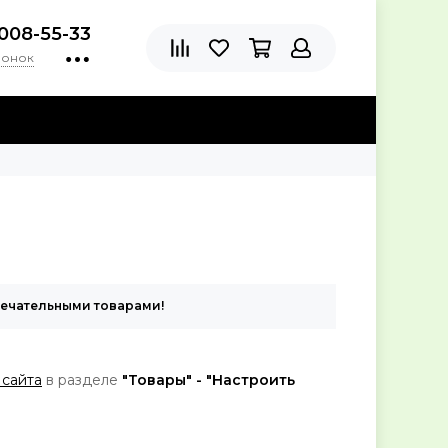
)008-55-33
вонок
мечательными товарами!
 сайта
в разделе
"Товары" - "Настроить