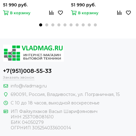
IT645BCSC
51 990 руб.
51 990 руб.
В корзину
В корзину
+7(951)008-55-33
Заказать звонок
info@vladmag.ru
690091,
Россия
, Владивосток,
ул. Пограничная, 15
С 10 до 18 часов, выходной воскресенье
ИП Файзулхаков Васыл Шарифзянович
ИНН 253708081610
БИК 04050279
ОГРНИП 305254033600014