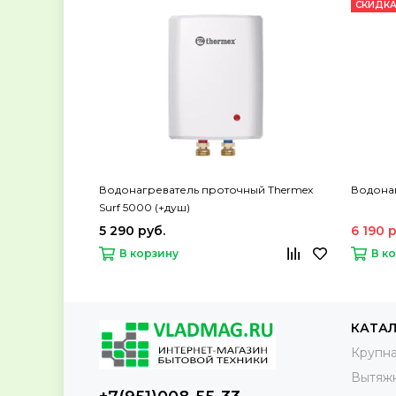
СКИДКА
Водонагреватель проточный Thermex
Водонаг
Surf 5000 (+душ)
5 290 руб.
6 190 
В корзину
В к
КАТА
Крупна
Вытяж