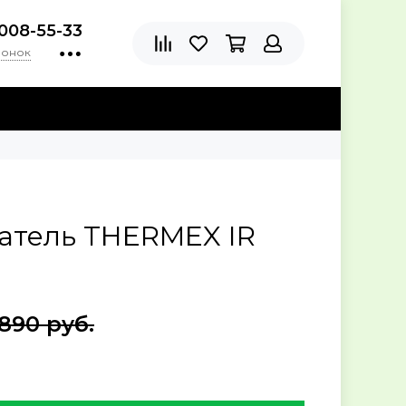
)008-55-33
вонок
атель THERMEX IR
890 руб.