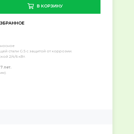
В КОРЗИНУ
ыносное
ей стали G.5 с защитой от коррозии.
ой 2/4/6 кВт.
.
7 лет.
мм).