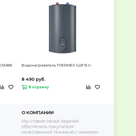
СКИДКА 26%
30SMB6
Водонагреватель THERMEX Golf 15 U
Водонагреват
8 490 руб.
11 490 руб.
В корзину
В корзину
О КОМПАНИИ
Мы ставим своей задачей
обеспечить покупателя
качественной техникой,с минимум