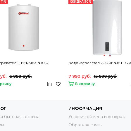
 11%
СКИДКА 50%
реватель THERMEX N 10 U
Водонагреватель GORENJE FTG
руб.
6 990 руб.
7 990 руб.
15 990 руб.
орзину
В корзину
ЛОГ
ИНФОРМАЦИЯ
я бытовая техника
Условия обмена и возврата
ки
Обратная связь