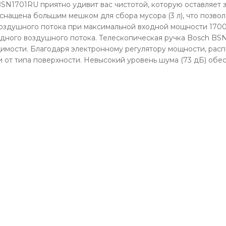
SN1701RU приятно удивит вас чистотой, которую оставляет з
 оснащена большим мешком для сбора мусора (3 л), что позвол
здушного потока при максимальной входной мощности 1700 В
ходного воздушного потока. Телескопическая ручка Bosch B
имости. Благодаря электронному регулятору мощности, расп
и от типа поверхности. Невысокий уровень шума (73 дБ) об
.