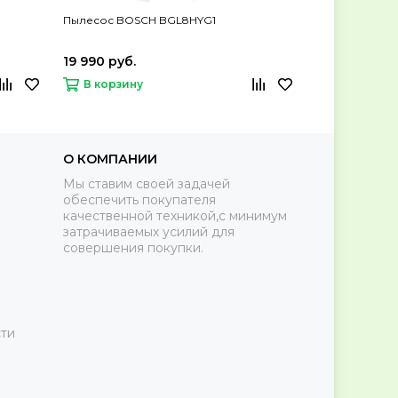
Пылесос BOSCH BGL8HYG1
Пылесос BOS
19 990 руб.
21 590 руб.
В корзину
В корзину
О КОМПАНИИ
Мы ставим своей задачей
обеспечить покупателя
качественной техникой,с минимум
затрачиваемых усилий для
совершения покупки.
ти