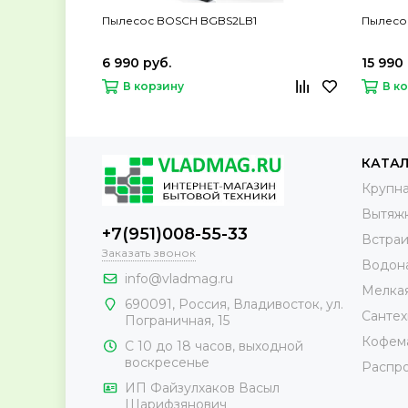
Пылесос BOSCH BGBS2LB1
Пылесо
6 990 руб.
15 990
В корзину
В к
КАТА
Крупна
Вытяж
+7(951)008-55-33
Встраи
Заказать звонок
Водон
info@vladmag.ru
Мелкая
690091,
Россия
, Владивосток,
ул.
Сантех
Пограничная, 15
Кофема
С 10 до 18 часов, выходной
воскресенье
Распр
ИП Файзулхаков Васыл
Шарифзянович