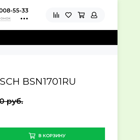
)008-55-33
вонок
SCH BSN1701RU
0 руб.
В КОРЗИНУ