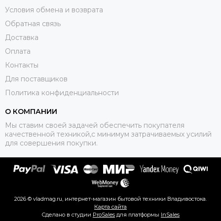
Условия обмена и возврата
Обратная связь
Доставка
Оплата
Контакты
Для поставщиков
Политика конфиденциальности
О КОМПАНИИ
Мы ставим своей задачей обеспечить покупателя
качественной техникой,с минимум затрачиваемых усилий
для совершения покупки.
2026 © vladmag.ru, интернет-магазин бытовой техники Владивостока.
Карта сайта
Сделано в студии
ProSales
для платформы
InSales