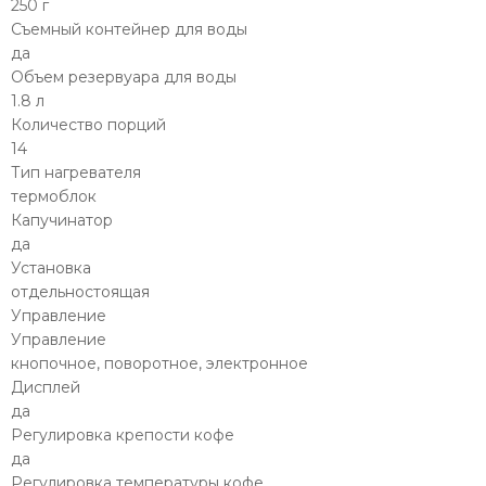
250 г
Съемный контейнер для воды
да
Объем резервуара для воды
1.8 л
Количество порций
14
Тип нагревателя
термоблок
Капучинатор
да
Установка
отдельностоящая
Управление
Управление
кнопочное, поворотное, электронное
Дисплей
да
Регулировка крепости кофе
да
Регулировка температуры кофе